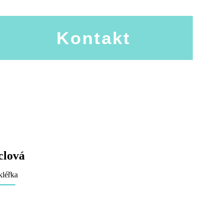
Kontakt
clová
kléřka